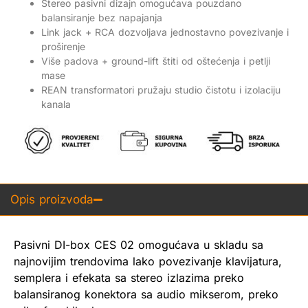
Stereo pasivni dizajn omogućava pouzdano
balansiranje bez napajanja
Link jack + RCA dozvoljava jednostavno povezivanje i
proširenje
Više padova + ground-lift štiti od oštećenja i petlji
mase
REAN transformatori pružaju studio čistotu i izolaciju
kanala
Opis proizvoda
Pasivni DI-box CES 02 omogućava u skladu sa
najnovijim trendovima lako povezivanje klavijatura,
semplera i efekata sa stereo izlazima preko
balansiranog konektora sa audio mikserom, preko