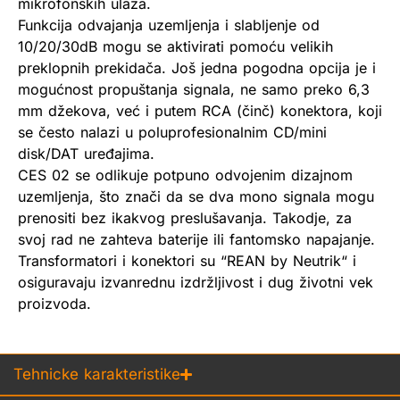
mikrofonskih ulaza.
Funkcija odvajanja uzemljenja i slabljenje od
10/20/30dB mogu se aktivirati pomoću velikih
preklopnih prekidača. Još jedna pogodna opcija je i
mogućnost propuštanja signala, ne samo preko 6,3
mm džekova, već i putem RCA (činč) konektora, koji
se često nalazi u poluprofesionalnim CD/mini
disk/DAT uređajima.
CES 02 se odlikuje potpuno odvojenim dizajnom
uzemljenja, što znači da se dva mono signala mogu
prenositi bez ikakvog preslušavanja. Takodje, za
svoj rad ne zahteva baterije ili fantomsko napajanje.
Transformatori i konektori su “REAN by Neutrik“ i
osiguravaju izvanrednu izdržljivost i dug životni vek
proizvoda.
Tehnicke karakteristike