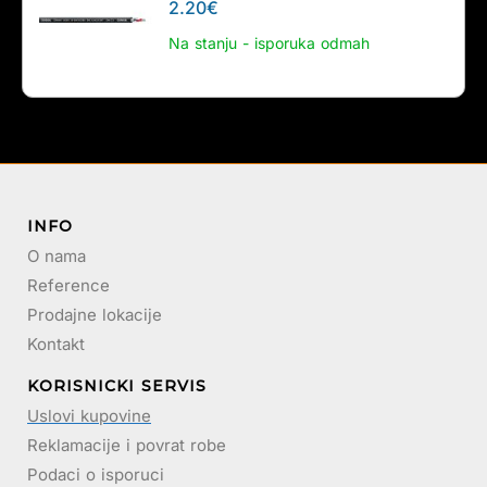
2.20
€
Na stanju - isporuka odmah
INFO
O nama
Reference
Prodajne lokacije
Kontakt
KORISNICKI SERVIS
Uslovi kupovine
Reklamacije i povrat robe
Podaci o isporuci