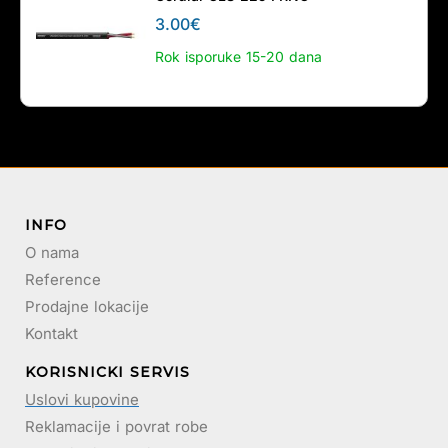
3.00
€
Rok isporuke 15-20 dana
INFO
O nama
Reference
Prodajne lokacije
Kontakt
KORISNICKI SERVIS
Uslovi kupovine
Reklamacije i povrat robe