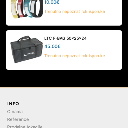
10.00
€
Trenutno nepoznat rok isporuke
LTC F-BAG 50x25x24
45.00
€
Trenutno nepoznat rok isporuke
INFO
O nama
Reference
Prodajne lokacije