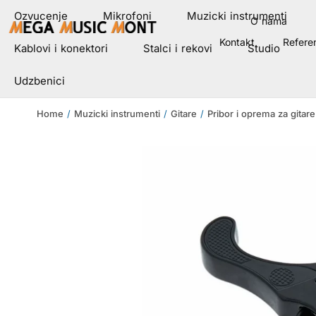
Ozvucenje
Mikrofoni
Muzicki instrumenti
O nama
Kontakt
Refere
Kablovi i konektori
Stalci i rekovi
Studio
Udzbenici
Home
/
Muzicki instrumenti
/
Gitare
/
Pribor i oprema za gitare