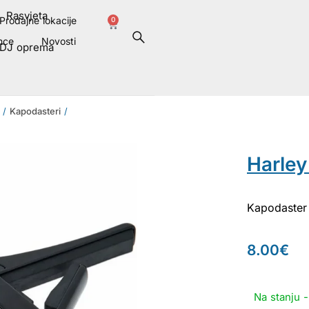
Rasvjeta
Prodajne lokacije
0
nce
Novosti
DJ oprema
/
Kapodasteri
/
Harle
Kapodaster 
8.00
€
Na stanju 