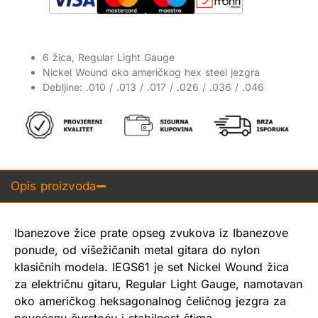
6 žica, Regular Light Gauge
Nickel Wound oko američkog hex steel jezgra
Debljine: .010 / .013 / .017 / .026 / .036 / .046
Opis proizvoda
Ibanezove žice prate opseg zvukova iz Ibanezove
ponude, od višežičanih metal gitara do nylon
klasičnih modela. IEGS61 je set Nickel Wound žica
za električnu gitaru, Regular Light Gauge, namotavan
oko američkog heksagonalnog čeličnog jezgra za
povećanu čvrstoću i stabilnost štima.