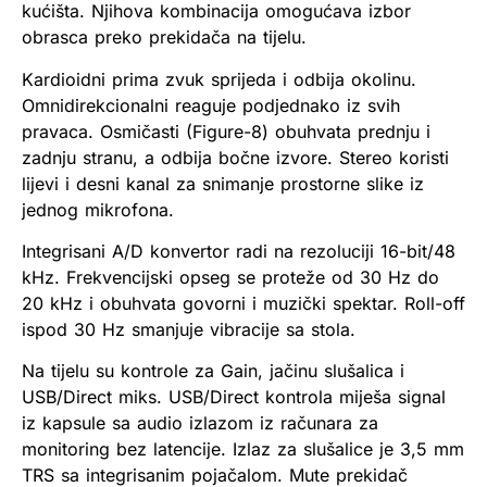
kućišta. Njihova kombinacija omogućava izbor
obrasca preko prekidača na tijelu.
Kardioidni prima zvuk sprijeda i odbija okolinu.
Omnidirekcionalni reaguje podjednako iz svih
pravaca. Osmičasti (Figure-8) obuhvata prednju i
zadnju stranu, a odbija bočne izvore. Stereo koristi
lijevi i desni kanal za snimanje prostorne slike iz
jednog mikrofona.
Integrisani A/D konvertor radi na rezoluciji 16-bit/48
kHz. Frekvencijski opseg se proteže od 30 Hz do
20 kHz i obuhvata govorni i muzički spektar. Roll-off
ispod 30 Hz smanjuje vibracije sa stola.
Na tijelu su kontrole za Gain, jačinu slušalica i
USB/Direct miks. USB/Direct kontrola miješa signal
iz kapsule sa audio izlazom iz računara za
monitoring bez latencije. Izlaz za slušalice je 3,5 mm
TRS sa integrisanim pojačalom. Mute prekidač