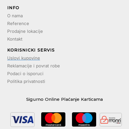
INFO
O nama
Reference
Prodajne lokacije
Kontakt
KORISNICKI SERVIS
Uslovi kupovine
Reklamacije i povrat robe
Podaci o isporuci
Politika privatnosti
Sigurno Online Plaćanje Karticama