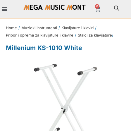
0
Muzicki instrumenti
Kablovi i konektori
Stalci i rekovi
DJ oprema
Home
/
Muzicki instrumenti
/
Klavijature i klaviri
/
Pribor i oprema za klavijature i klavire
/
Stalci za klavijature
/
Millenium KS-1010 White