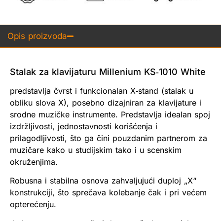
Opis proizvoda
Stalak za klavijaturu Millenium KS‑1010 White
predstavlja čvrst i funkcionalan X‑stand (stalak u
obliku slova X), posebno dizajniran za klavijature i
srodne muzičke instrumente. Predstavlja idealan spoj
izdržljivosti, jednostavnosti korišćenja i
prilagodljivosti, što ga čini pouzdanim partnerom za
muzičare kako u studijskim tako i u scenskim
okruženjima.
Robusna i stabilna osnova zahvaljujući duploj „X“
konstrukciji, što sprečava kolebanje čak i pri većem
opterećenju.