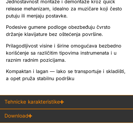
Jednostavnost montaže i demontaže kroz quick
release mehanizam, idealno za muzičare koji često
putuju ili menjaju postavke.
Podesive gumene podloge obezbeđuju čvrsto
držanje klavijature bez oštećenja površine.
Prilagodljivost visine i širine omogućava bezbedno
korišćenje sa različitim tipovima instrumenata i u
raznim radnim pozicijama.
Kompaktan i lagan — lako se transportuje i skladišti,
a opet pruža stabilnu podršku
Tehnicke karakteristike
Download