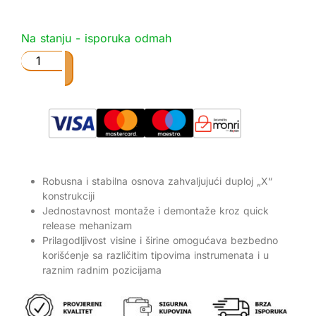
Na stanju - isporuka odmah
Robusna i stabilna osnova zahvaljujući duploj „X“
konstrukciji
Jednostavnost montaže i demontaže kroz quick
release mehanizam
Prilagodljivost visine i širine omogućava bezbedno
korišćenje sa različitim tipovima instrumenata i u
raznim radnim pozicijama