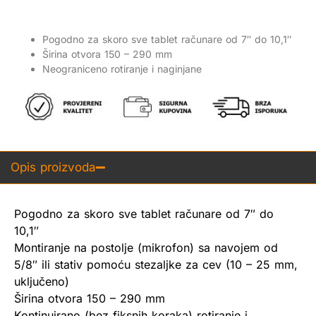
Pogodno za skoro sve tablet računare od 7″ do 10,1″
Širina otvora 150 – 290 mm
Neograniceno rotiranje i naginjane
Opis proizvoda
Pogodno za skoro sve tablet računare od 7″ do
10,1″
Montiranje na postolje (mikrofon) sa navojem od
5/8″ ili stativ pomoću stezaljke za cev (10 – 25 mm,
uključeno)
Širina otvora 150 – 290 mm
Kontinuirano (bez fiksnih koraka) rotiranje i