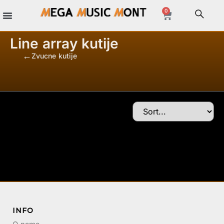
0
Line array kutije
Zvucne kutije
/
/
/
INFO