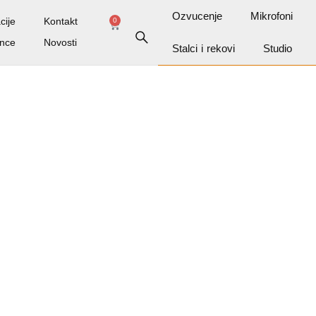
Ozvucenje
Mikrofoni
cije
Kontakt
0
nce
Novosti
Stalci i rekovi
Studio