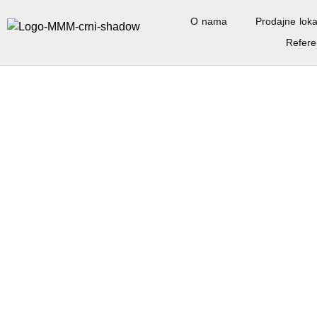
O nama
Prodajne loka
Refere