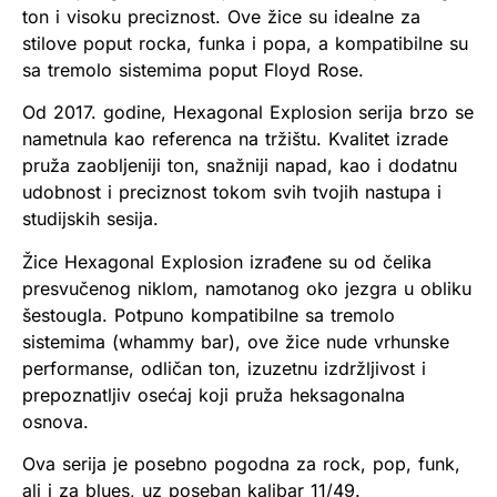
ton i visoku preciznost. Ove žice su idealne za
stilove poput rocka, funka i popa, a kompatibilne su
sa tremolo sistemima poput Floyd Rose.
Od 2017. godine, Hexagonal Explosion serija brzo se
nametnula kao referenca na tržištu. Kvalitet izrade
pruža zaobljeniji ton, snažniji napad, kao i dodatnu
udobnost i preciznost tokom svih tvojih nastupa i
studijskih sesija.
Žice Hexagonal Explosion izrađene su od čelika
presvučenog niklom, namotanog oko jezgra u obliku
šestougla. Potpuno kompatibilne sa tremolo
sistemima (whammy bar), ove žice nude vrhunske
performanse, odličan ton, izuzetnu izdržljivost i
prepoznatljiv osećaj koji pruža heksagonalna
osnova.
Ova serija je posebno pogodna za rock, pop, funk,
ali i za blues, uz poseban kalibar 11/49.