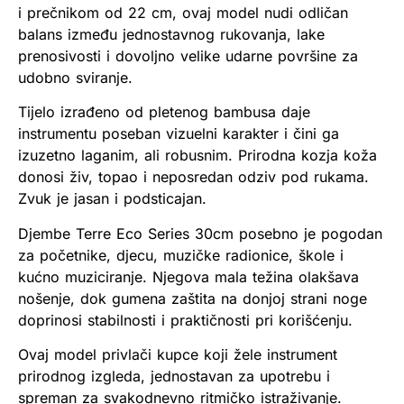
i prečnikom od 22 cm, ovaj model nudi odličan
balans između jednostavnog rukovanja, lake
prenosivosti i dovoljno velike udarne površine za
udobno sviranje.
Tijelo izrađeno od pletenog bambusa daje
instrumentu poseban vizuelni karakter i čini ga
izuzetno laganim, ali robusnim. Prirodna kozja koža
donosi živ, topao i neposredan odziv pod rukama.
Zvuk je jasan i podsticajan.
Djembe Terre Eco Series 30cm posebno je pogodan
za početnike, djecu, muzičke radionice, škole i
kućno muziciranje. Njegova mala težina olakšava
nošenje, dok gumena zaštita na donjoj strani noge
doprinosi stabilnosti i praktičnosti pri korišćenju.
Ovaj model privlači kupce koji žele instrument
prirodnog izgleda, jednostavan za upotrebu i
spreman za svakodnevno ritmičko istraživanje.