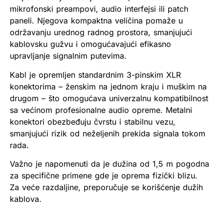
mikrofonski preampovi, audio interfejsi ili patch
paneli. Njegova kompaktna veličina pomaže u
održavanju urednog radnog prostora, smanjujući
kablovsku gužvu i omogućavajući efikasno
upravljanje signalnim putevima.
Kabl je opremljen standardnim 3-pinskim XLR
konektorima – ženskim na jednom kraju i muškim na
drugom – što omogućava univerzalnu kompatibilnost
sa većinom profesionalne audio opreme. Metalni
konektori obezbeđuju čvrstu i stabilnu vezu,
smanjujući rizik od neželjenih prekida signala tokom
rada.
Važno je napomenuti da je dužina od 1,5 m pogodna
za specifične primene gde je oprema fizički blizu.
Za veće razdaljine, preporučuje se korišćenje dužih
kablova.