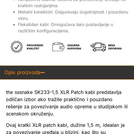
kratkim rastojanjima.
Metalni konektori: Osiguravaju dugotrajnost i pouzdanu
vezu.
Fleksibilan kabl: Omogućava lako postavljanje u
različitim konfiguracijama.
Opis proizvoda
the sssnake SK233-1,5 XLR Patch kabl predstavlja
odličan izbor ako tražite praktično i pouzdano
rešenje za povezivanje audio opreme u studijskom ili
scenskom okruženju.
Ovaj kratki XLR patch kabl, dužine 1,5 m, idealan je
za povezivanje uređaja u blizini, kao što su