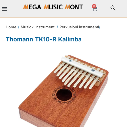
0
Muzicki instrumenti
Kablovi i konektori
Stalci i rekovi
DJ oprema
Home
/
Muzicki instrumenti
/
Perkusioni instrumenti
/
Thomann TK10-R Kalimba