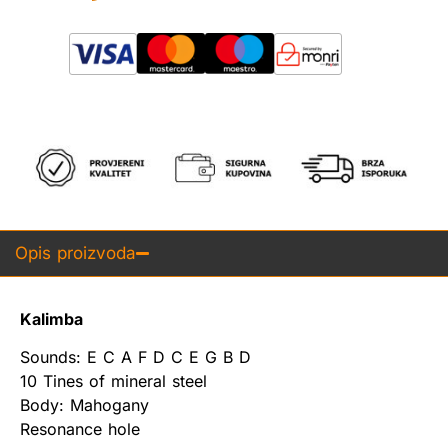
Opis proizvoda
Kalimba
Sounds: E C A F D C E G B D
10 Tines of mineral steel
Body: Mahogany
Resonance hole